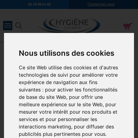
Connectez vous
01 39 09 43 60
Nous utilisons des cookies
Accueil
-
Hygiène des sanitaires
-
Désodorisants
DÉSODORISANTS
16 produits
Ce site Web utilise des cookies et d'autres
-25 %
technologies de suivi pour améliorer votre
expérience de navigation aux fins
suivantes :
pour activer les fonctionnalités
de base du site Web
,
pour offrir une
meilleure expérience sur le site Web
,
pour
mesurer votre intérêt pour nos produits et
services et pour personnaliser les
DÉSODORISANT 750ML
LE VRAI PROFESSIONNEL
interactions marketing
,
pour diffuser des
CLEAN ODOR MENTHE
4,58 € HT
publicités plus pertinentes pour vous
.
DESTRUCTEUR D’ODEUR
5,50 € TTC