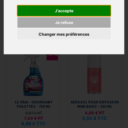
TECHNOLOGIE ENZYPIN -
SPRAY 750ML
J'accepte
12,58 € HT
9,44 € HT
11,33 € TTC
Je refuse
Changer mes préférences
AJOUTER AU PANIER
AJOUTER AU PANIER
-25 %
LE VRAI - ODORISANT
AEROSOL POUR DIFFUSEUR
TOILETTES - 750 ML
MINI BASIC - 150 ML
4,60 € HT
9,87 € HT
5,52 € TTC
7,40 € HT
8,88 € TTC