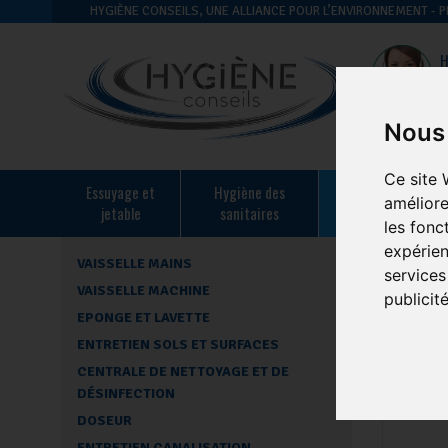
HYGIÈNE CONSEILS, UNE ALLIANCE POUR L’ENVIRONNEMENT -
H
Nous 
Ce site 
essuyage et
hygiène des
hygiène en
améliore
jetable
sanitaires
restauration
les fonc
expérien
VAISSELLE MAINS
Accueil
-
Hy
services
VAISSELLE MACHINE
publicit
ENTRE
EPONGE ET LAVETTE
ENTRETIEN SOLS ET SURFACES
CENTRALE DE NETTOYAGE ET DE
DÉSINFECTION
DOSEUR
ENTRETIEN CANALISATION