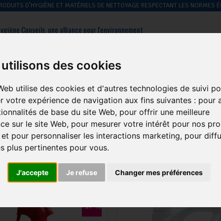
 PRODUITS D’HYGIÈNE ET MATÉRIELS DE NETTOYAGE RESPECTANT LES NORMES
ygiène Conseils, une alliance pour l'environnement
: 01 39 09 43 60
Contactez-nous
utilisons des cookies
Web utilise des cookies et d'autres technologies de suivi po
hygiène des
hygiène du
hygiène
gestion des
r votre expérience de navigation aux fins suivantes :
pour a
sols
linge
générale
déchets
tionnalités de base du site Web
,
pour offrir une meilleure
ce sur le site Web
,
pour mesurer votre intérêt pour nos pro
giène en restauration
-
Entretien grill et four
 et pour personnaliser les interactions marketing
,
pour diff
és plus pertinentes pour vous
.
TIEN GRILL ET FOUR
3 produits
J'accepte
Je refuse
Changer mes préférences
-17 %