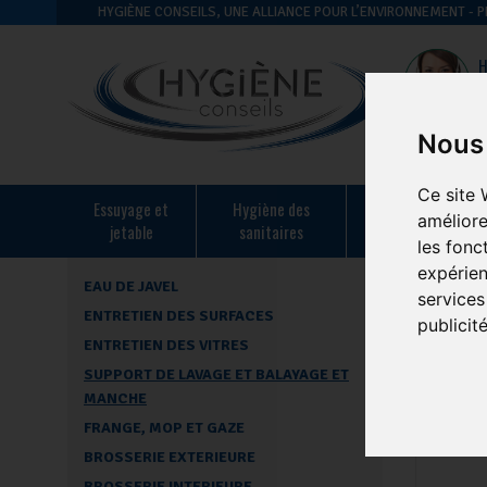
HYGIÈNE CONSEILS, UNE ALLIANCE POUR L’ENVIRONNEMENT -
H
Nous 
Ce site 
essuyage et
hygiène des
hygiène en
améliore
jetable
sanitaires
restauration
les fonc
expérien
EAU DE JAVEL
Accueil
-
Hy
services
ENTRETIEN DES SURFACES
publicit
SUPP
ENTRETIEN DES VITRES
SUPPORT DE LAVAGE ET BALAYAGE ET
MANCHE
pages :
FRANGE, MOP ET GAZE
BROSSERIE EXTERIEURE
BROSSERIE INTERIEURE