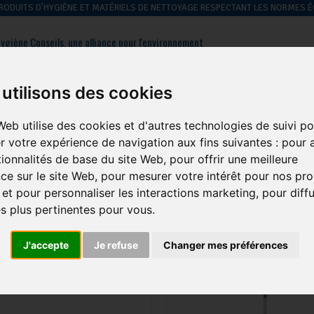
 PRODUITS D’HYGIÈNE ET MATÉRIELS DE NETTOYAGE RESPECTANT LES NORMES
ygiène Conseils, une alliance pour l'environnement
: 01 39 09 43 60
Contactez-nous
utilisons des cookies
Web utilise des cookies et d'autres technologies de suivi po
hygiène des
hygiène du
hygiène
gestion des
r votre expérience de navigation aux fins suivantes :
pour a
sols
linge
générale
déchets
tionnalités de base du site Web
,
pour offrir une meilleure
ce sur le site Web
,
pour mesurer votre intérêt pour nos pro
giène générale
-
Support de lavage et balayage et manche
 et pour personnaliser les interactions marketing
,
pour diff
és plus pertinentes pour vous
.
ORT DE LAVAGE ET BALAYAGE ET MANCH
J'accepte
Je refuse
Changer mes préférences
1
2
TOUT