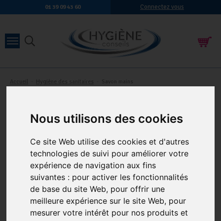
Connectez vous
01 39 09 43 60
Accueil
-
Hygiène des sanitaires
-
Savon mains
SAVON MAINS
28 produits
Nous utilisons des cookies
Ce site Web utilise des cookies et d'autres
technologies de suivi pour améliorer votre
expérience de navigation aux fins
suivantes :
pour activer les fonctionnalités
de base du site Web
,
pour offrir une
meilleure expérience sur le site Web
,
pour
ORLAV CREME MAINS
GEL DOUCHE CORPS ET
AMANDE DOUCE LE BIDON
CHEVEUX AU PARFUM
mesurer votre intérêt pour nos produits et
DE 5 LITRES
JASMIN COCO - BIDON 5L