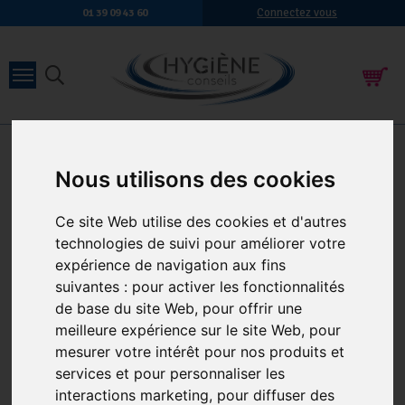
Connectez vous
01 39 09 43 60
Accueil
-
Hygiène des sols
-
Entretien des parquets
Nous utilisons des cookies
ENTRETIEN DES PARQUETS
21 produits
Ce site Web utilise des cookies et d'autres
technologies de suivi pour améliorer votre
expérience de navigation aux fins
suivantes :
pour activer les fonctionnalités
de base du site Web
,
pour offrir une
meilleure expérience sur le site Web
,
pour
mesurer votre intérêt pour nos produits et
BONA OIL SOAP CLEANER
CARTOUCHE DE NETTOYANT
services et pour personnaliser les
PARQUET HUILE LE BIDON
POUR PARQUETS BONA
interactions marketing
,
pour diffuser des
DE 5 LITRES
850ML