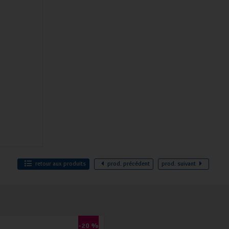
retour
aux produits
prod.
précédent
prod.
suivant
-20 %