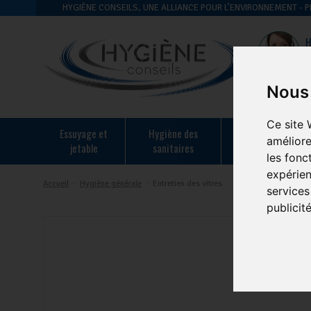
HYGIÈNE CONSEILS, UNE ALLIANCE POUR L’ENVIRONNEMENT -
H
Nous 
Ce site 
essuyage et
hygiène des
hygiène en
améliore
jetable
sanitaires
restauration
les fonc
expérien
Accueil
-
Hygiène générale
-
Entretien des vitres
services
publicit