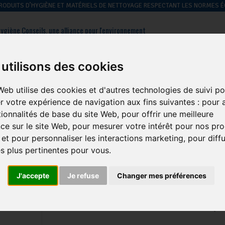
 PRODUITS D’HYGIÈNE ET MATÉRIELS DE NETTOYAGE RESPECTANT LES NORMES
ygiène Conseils, une alliance pour l'environnement
: 01 39 09 43 60
Contactez-nous
utilisons des cookies
Web utilise des cookies et d'autres technologies de suivi po
hygiène des
hygiène du
hygiène
gestion des
r votre expérience de navigation aux fins suivantes :
pour a
sols
linge
générale
déchets
tionnalités de base du site Web
,
pour offrir une meilleure
ce sur le site Web
,
pour mesurer votre intérêt pour nos pro
 et pour personnaliser les interactions marketing
,
pour diff
és plus pertinentes pour vous
.
Grattoir Scrap Lame 10 Cm Poig
Cm
J'accepte
Je refuse
Changer mes préférences
Marque :
TENNANT
POSSIBILITE DE L ASSOCIER A PERCHE TELESCOPIQUE