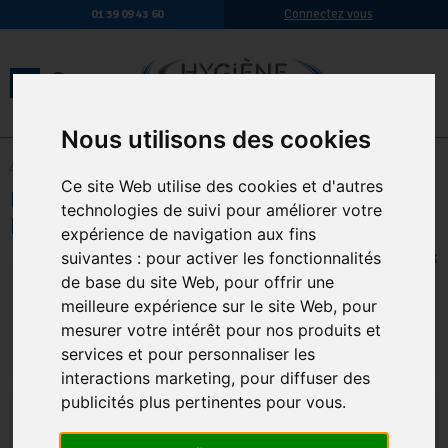
Connectez vous
01 39 09 43 60
Nous utilisons des cookies
Accueil
-
Hygiène générale
Ce site Web utilise des cookies et d'autres
Lavette Non Tissee Ajouree 50X35Cm
technologies de suivi pour améliorer votre
Blanche Le Lot De 25
expérience de navigation aux fins
suivantes :
pour activer les fonctionnalités
10 EN STOCK
de base du site Web
,
pour offrir une
8,63 € TTC
7,19 € HT
meilleure expérience sur le site Web
,
pour
Qte.
:
AJOUTER AU PANIER
mesurer votre intérêt pour nos produits et
services et pour personnaliser les
interactions marketing
,
pour diffuser des
publicités plus pertinentes pour vous
.