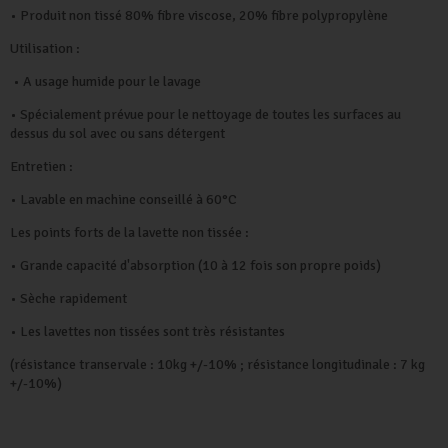
• Produit non tissé 80% fibre viscose, 20% fibre polypropylène
Utilisation :
• A usage humide pour le lavage
• Spécialement prévue pour le nettoyage de toutes les surfaces au
dessus du sol avec ou sans détergent
Entretien :
• Lavable en machine conseillé à 60°C
Les points forts de la lavette non tissée :
• Grande capacité d'absorption (10 à 12 fois son propre poids)
• Sèche rapidement
• Les lavettes non tissées sont très résistantes
(résistance transervale : 10kg +/-10% ; résistance longitudinale : 7 kg
+/-10%)