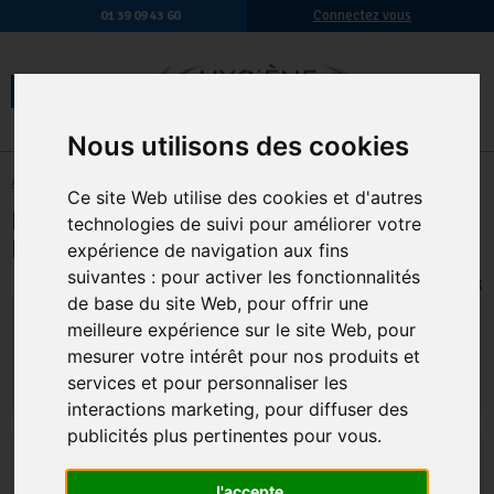
Connectez vous
01 39 09 43 60
Nous utilisons des cookies
Accueil
-
Hygiène des sols
-
Entretien des parquets
Ce site Web utilise des cookies et d'autres
Bona Polish Brillant Parquets Vitrifies
technologies de suivi pour améliorer votre
Le Flancon De 1Litre Brillant
expérience de navigation aux fins
suivantes :
pour activer les fonctionnalités
1 EN STOCK
de base du site Web
,
pour offrir une
20,90 € TTC
17,42 € HT
meilleure expérience sur le site Web
,
pour
mesurer votre intérêt pour nos produits et
Qte.
:
AJOUTER AU PANIER
services et pour personnaliser les
interactions marketing
,
pour diffuser des
publicités plus pertinentes pour vous
.
J'accepte