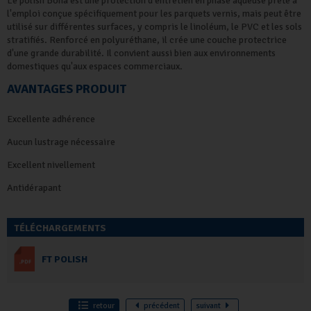
Le polish Bona est une protection d'entretien en phase aqueuse prête à
l'emploi conçue spécifiquement pour les parquets vernis, mais peut être
utilisé sur différentes surfaces, y compris le linoléum, le PVC et les sols
stratifiés. Renforcé en polyuréthane, il crée une couche protectrice
d'une grande durabilité. Il convient aussi bien aux environnements
domestiques qu'aux espaces commerciaux.
AVANTAGES PRODUIT
Excellente adhérence
Aucun lustrage nécessaire
Excellent nivellement
Antidérapant
TÉLÉCHARGEMENTS
FT POLISH
retour
précédent
suivant