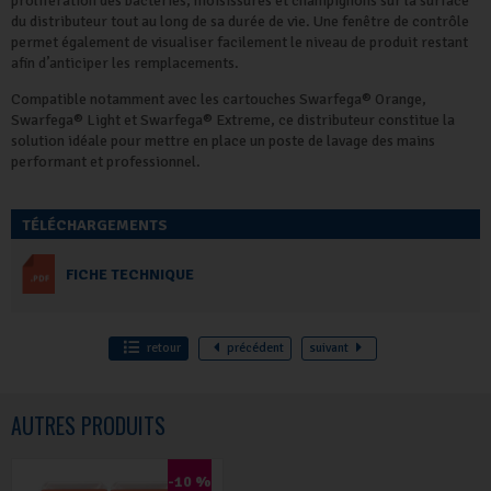
prolifération des bactéries, moisissures et champignons sur la surface
du distributeur tout au long de sa durée de vie. Une fenêtre de contrôle
permet également de visualiser facilement le niveau de produit restant
afin d’anticiper les remplacements.
Compatible notamment avec les cartouches Swarfega® Orange,
Swarfega® Light et Swarfega® Extreme, ce distributeur constitue la
solution idéale pour mettre en place un poste de lavage des mains
performant et professionnel.
TÉLÉCHARGEMENTS
FICHE TECHNIQUE
retour
précédent
suivant
AUTRES PRODUITS
-10 %