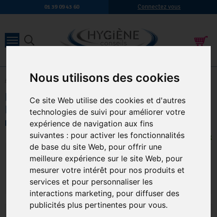
Connectez vous
01 39 09 43 60
Nous utilisons des cookies
Accueil
-
Hygiène des sanitaires
-
Savon mains
Distributeur Swarfega® 4L –
Ce site Web utilise des cookies et d'autres
Distributeur mural professionnel pour
technologies de suivi pour améliorer votre
nettoyants mains d’atelier
expérience de navigation aux fins
suivantes :
pour activer les fonctionnalités
6 EN STOCK
de base du site Web
,
pour offrir une
52,50 € TTC
43,75 € HT
meilleure expérience sur le site Web
,
pour
Qte.
:
AJOUTER AU PANIER
mesurer votre intérêt pour nos produits et
services et pour personnaliser les
interactions marketing
,
pour diffuser des
publicités plus pertinentes pour vous
.