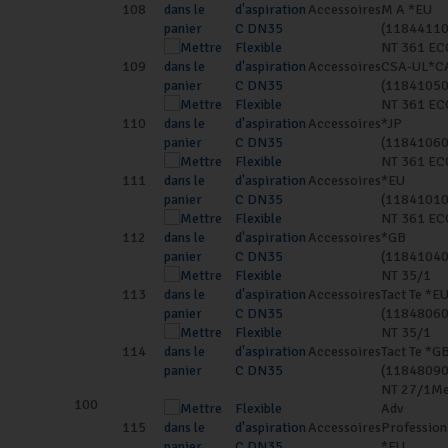
108
d'aspiration
Accessoires
M A *EU
C DN35
(11844110
Flexible
NT 361 EC
109
d'aspiration
Accessoires
CSA-UL*C
C DN35
(11841050
Flexible
NT 361 EC
110
d'aspiration
Accessoires
*JP
C DN35
(11841060
Flexible
NT 361 EC
111
d'aspiration
Accessoires
*EU
C DN35
(11841010
Flexible
NT 361 EC
112
d'aspiration
Accessoires
*GB
C DN35
(11841040
Flexible
NT 35/1
113
d'aspiration
Accessoires
Tact Te *E
C DN35
(11848060
Flexible
NT 35/1
114
d'aspiration
Accessoires
Tact Te *G
C DN35
(11848090
NT 27/1M
100
Flexible
Adv
115
d'aspiration
Accessoires
Profession
C DN35
*EU