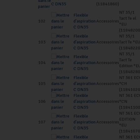
C DN35
(11841860)
NT 35/1
Flexible
Tact Te el
102
d'aspiration
Accessoires
*EU
C DN35
(11848200
Flexible
NT 35/1
103
d'aspiration
Accessoires
Tact Te *E
C DN35
(11848220
NT 35/1
Flexible
Tact Te
104
d'aspiration
Accessoires
Edition *E
C DN35
(11848280
Flexible
NT 361 EC
105
d'aspiration
Accessoires
*CH
C DN35
(11841020
Flexible
NT 361 EC
106
d'aspiration
Accessoires
*CN
C DN35
(11841100
NT 361 EC
Flexible
EDITION
107
d'aspiration
Accessoires
*EU
C DN35
(11841070
Flexible
NT 361 EC