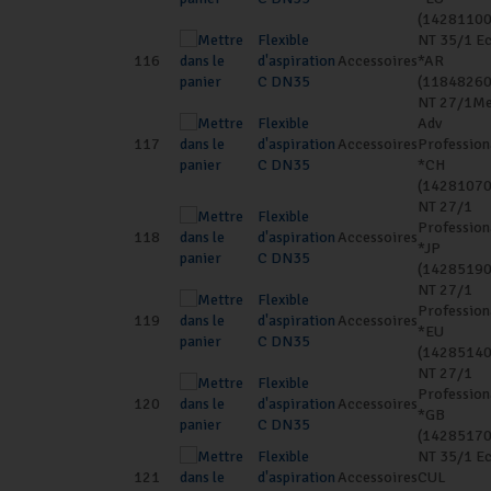
(14281100
Flexible
NT 35/1 E
116
d'aspiration
Accessoires
*AR
C DN35
(11848260
NT 27/1M
Flexible
Adv
117
d'aspiration
Accessoires
Profession
C DN35
*CH
(14281070
NT 27/1
Flexible
Profession
118
d'aspiration
Accessoires
*JP
C DN35
(14285190
NT 27/1
Flexible
Profession
119
d'aspiration
Accessoires
*EU
C DN35
(14285140
NT 27/1
Flexible
Profession
120
d'aspiration
Accessoires
*GB
C DN35
(14285170
Flexible
NT 35/1 E
121
d'aspiration
Accessoires
CUL