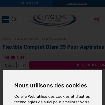
Connectez vous
01 39 09 43 60
Accueil
-
Essuyage et jetable
-
Bobines d'essuyage
Flexible Complet Diam 35 Pour Aspirateu
49,89 € HT
Qte.
:
AJOUTER AU PAN
Nous utilisons des cookies
Ce site Web utilise des cookies et d'autres
technologies de suivi pour améliorer votre