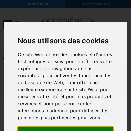
Connectez vous
01 39 09 43 60
Nous utilisons des cookies
Accueil
-
Hygiène en restauration
-
Vaisselle mains
Ce site Web utilise des cookies et d'autres
Orlav VEG 2.6% Le Bidon De 5 Litres
technologies de suivi pour améliorer votre
expérience de navigation aux fins
18,40 € TTC
15,33 € HT
suivantes :
pour activer les fonctionnalités
Qte.
:
AJOUTER AU PANIER
de base du site Web
,
pour offrir une
meilleure expérience sur le site Web
,
pour
mesurer votre intérêt pour nos produits et
services et pour personnaliser les
interactions marketing
,
pour diffuser des
publicités plus pertinentes pour vous
.