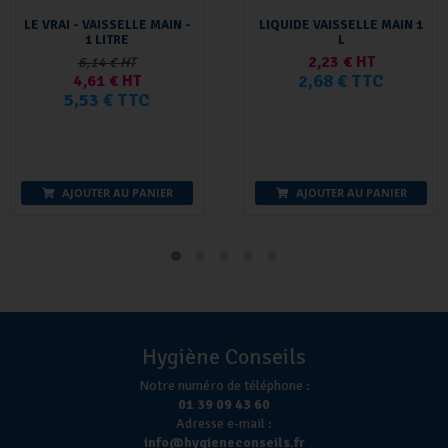
LE VRAI - VAISSELLE MAIN -
LIQUIDE VAISSELLE MAIN 1
1 LITRE
L
2,23 € HT
6,14 € HT
2,68 € TTC
4,61 € HT
5,53 € TTC
AJOUTER AU PANIER
AJOUTER AU PANIER
Hygiène Conseils
Notre numéro de téléphone :
01 39 09 43 60
Adresse e-mail :
info@hygieneconseils.fr