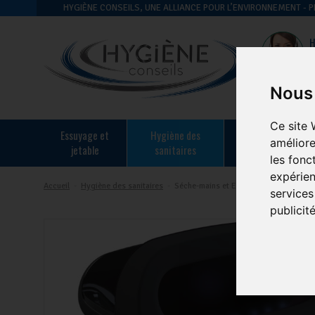
HYGIÈNE CONSEILS, UNE ALLIANCE POUR L’ENVIRONNEMENT -
H
Nous 
Ce site 
essuyage et
hygiène des
hygiène en
améliore
jetable
sanitaires
restauration
les fonc
expérien
Accueil
-
Hygiène des sanitaires
-
Séche-mains et Essuie-mains
services
publicit