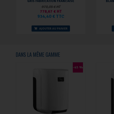
GRIS FABRICATION FRANCAISE
BLAN
973,35 € HT
778,67 € HT
934,40 € TTC
AJOUTER AU PANIER
DANS LA MÊME GAMME
-45 %