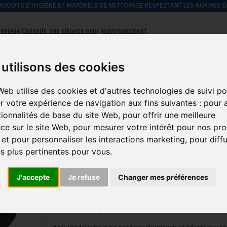
 PRODUITS D’HYGIÈNE ET MATÉRIELS DE NETTOYAGE RESPECTANT LES NORMES
ygiène Conseils, une alliance pour l'environnement
: 01 39 09 43 60
Contactez-nous
utilisons des cookies
Web utilise des cookies et d'autres technologies de suivi po
hygiène des
hygiène du
hygiène
gestion des
r votre expérience de navigation aux fins suivantes :
pour a
sols
linge
générale
déchets
tionnalités de base du site Web
,
pour offrir une meilleure
ce sur le site Web
,
pour mesurer votre intérêt pour nos pro
 et pour personnaliser les interactions marketing
,
pour diff
és plus pertinentes pour vous
.
Seche Mains Jvd Expair Automat
Fabrication Francaise
J'accepte
Je refuse
Changer mes préférences
Marque :
JVD
Sèche-mains Exp'air noir automatique à air pulsé.