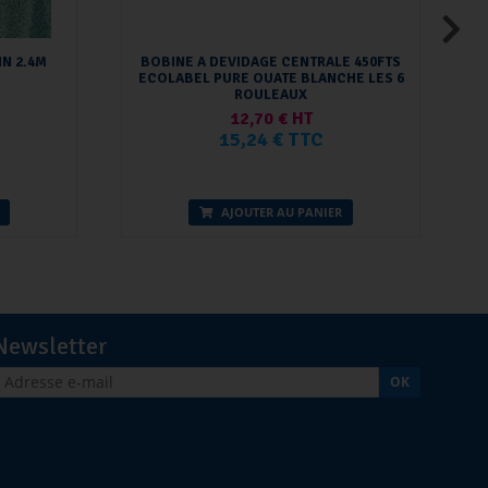
IN 2.4M
BOBINE A DEVIDAGE CENTRALE 450FTS
ECOLABEL PURE OUATE BLANCHE LES 6
I
ROULEAUX
12,70 € HT
15,24 € TTC
AJOUTER AU PANIER
Newsletter
OK