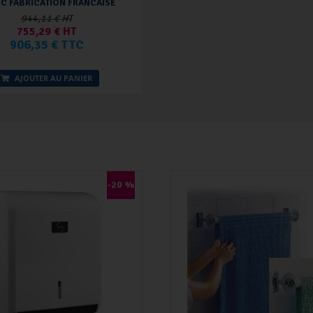
C FABRICATION FRANCAISE
944,11 € HT
755,29 € HT
906,35 € TTC
AJOUTER AU PANIER
-20 %