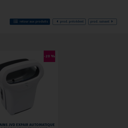
retour
aux produits
prod.
précédent
prod.
suivant
-20 %
AINS JVD EXPAIR AUTOMATIQUE