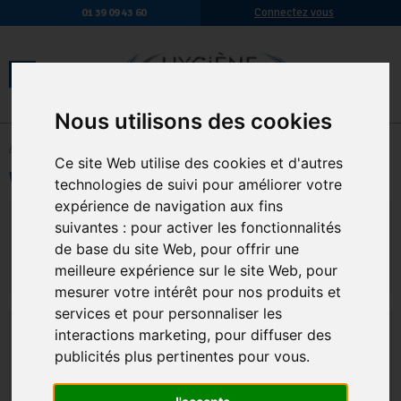
Connectez vous
01 39 09 43 60
Nous utilisons des cookies
Accueil
-
Hygiène en restauration
-
Doseur
Ce site Web utilise des cookies et d'autres
Waredose 20 Kompact
technologies de suivi pour améliorer votre
expérience de navigation aux fins
556,92 € TTC
464,10 € HT
suivantes :
pour activer les fonctionnalités
de base du site Web
,
pour offrir une
Qte.
:
AJOUTER AU PANIER
meilleure expérience sur le site Web
,
pour
mesurer votre intérêt pour nos produits et
services et pour personnaliser les
interactions marketing
,
pour diffuser des
publicités plus pertinentes pour vous
.