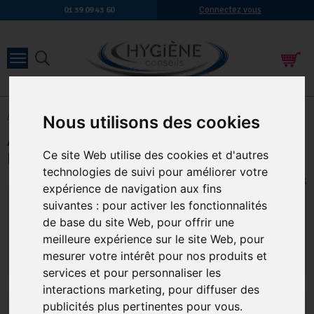
Connectez vous
01 39 09 43 60
Accueil
-
Matériel de nettoyage
-
Autolaveuse
Nous utilisons des cookies
Autolaveuse autotractée compacte 430
Bull
Ce site Web utilise des cookies et d'autres
technologies de suivi pour améliorer votre
EN STOCK
expérience de navigation aux fins
4 224,00 €
3 520,00 €
suivantes :
pour activer les fonctionnalités
4 400,00 €
5 280,00 €
TTC
HT
HT
TTC
de base du site Web
,
pour offrir une
meilleure expérience sur le site Web
,
pour
Qte.
:
AJOUTER AU PANIER
mesurer votre intérêt pour nos produits et
services et pour personnaliser les
interactions marketing
,
pour diffuser des
publicités plus pertinentes pour vous
.