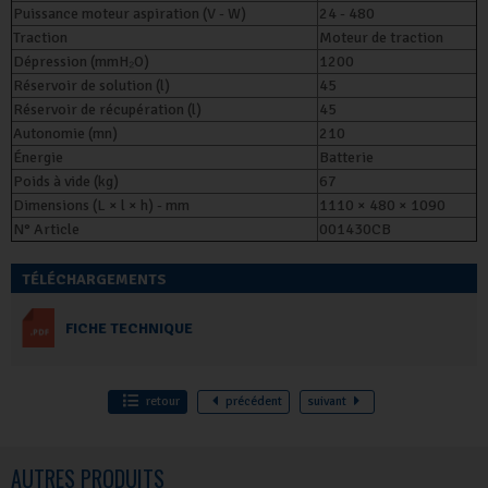
Puissance moteur aspiration (V - W)
24 - 480
Traction
Moteur de traction
Dépression (mmH₂O)
1200
Réservoir de solution (l)
45
Réservoir de récupération (l)
45
Autonomie (mn)
210
Énergie
Batterie
Poids à vide (kg)
67
Dimensions (L × l × h) - mm
1110 × 480 × 1090
N° Article
001430CB
TÉLÉCHARGEMENTS
FICHE TECHNIQUE
retour
précédent
suivant
AUTRES PRODUITS