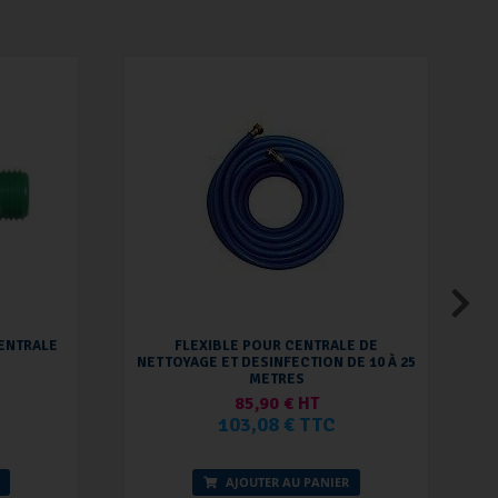
ENTRALE
FLEXIBLE POUR CENTRALE DE
C
NETTOYAGE ET DESINFECTION DE 10 À 25
METRES
85,90 € HT
103,08 € TTC
AJOUTER AU PANIER