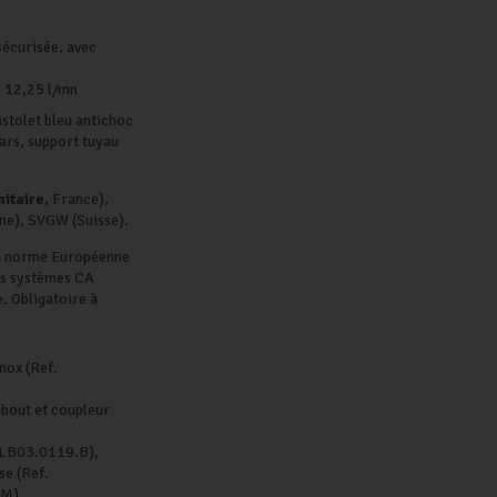
sécurisée, avec
: 12,25 l/mn
istolet bleu antichoc
ars, support tuyau
itaire
, France),
e), SVGW (Suisse).
la norme Européenne
les systèmes CA
. Obligatoire à
nox (Ref.
mbout et coupleur
. LB03.0119.B),
se (Ref.
.M)