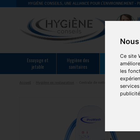
HYGIÈNE CONSEILS, UNE ALLIANCE POUR L’ENVIRONNEMENT -
H
Nous 
Ce site 
essuyage et
hygiène des
hygiène en
améliore
jetable
sanitaires
restauration
les fonc
expérien
Accueil
-
Hygiène en restauration
-
Centrale de nettoyage et de désinfect
services
publicit