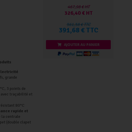
467,98 € HT
326,40 € HT
561,58 € TTC
391,68 € TTC
AJOUTER AU PANIER
oduits
lectricité
fs, grande
°C, 3 points de
 avec traçabilité et
résistant 80°C
ance rapide et
 la centrale
apet (double clapet