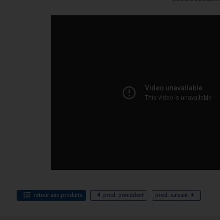
retour
aux produits
prod.
précédent
prod.
suivant