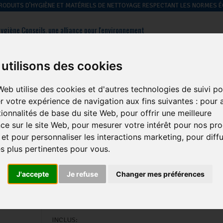
 PRODUITS D’HYGIÈNE ET MATÉRIELS DE NETTOYAGE RESPECTANT LES NORMES
ygiène Conseils, une alliance pour l'environnement
: 01 39 09 43 60
Contactez-nous
utilisons des cookies
Web utilise des cookies et d'autres technologies de suivi po
hygiène des
hygiène du
hygiène
gestion des
r votre expérience de navigation aux fins suivantes :
pour a
sols
linge
générale
déchets
tionnalités de base du site Web
,
pour offrir une meilleure
ce sur le site Web
,
pour mesurer votre intérêt pour nos pro
ion
 et pour personnaliser les interactions marketing
,
pour diff
és plus pertinentes pour vous
.
Centrale De Nettoyage Et De De
PROWASH 2 Produits Flexible De
J'accepte
Je refuse
Changer mes préférences
Metres
Marque :
SEKO
INCLUS: