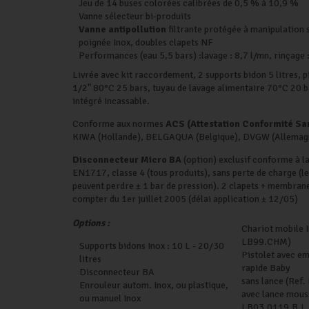
Jeu de 14 buses colorées calibrées de 0,5 % à 10,9 %
Vanne sélecteur bi-produits
Vanne antipollution
filtrante protégée à manipulation 
poignée Inox, doubles clapets NF
Performances (eau 5,5 bars) :lavage : 8,7 l/mn, rinçage 
Livrée avec kit raccordement, 2 supports bidon 5 litres, p
1/2" 80°C 25 bars, tuyau de lavage alimentaire 70°C 20 b
intégré incassable.
Conforme aux normes
ACS (Attestation Conformité San
KIWA (Hollande), BELGAQUA (Belgique), DVGW (Allemagn
Disconnecteur Micro BA
(option) exclusif conforme à 
EN1717, classe 4 (tous produits), sans perte de charge (
peuvent perdre ± 1 bar de pression). 2 clapets + membrane
compter du 1er juillet 2005 (délai application ± 12/05)
Options :
Chariot mobile I
LB99.CHM)
Supports bidons Inox : 10 L - 20/30
Pistolet avec e
litres
rapide Baby
Disconnecteur BA
sans lance (Ref
Enrouleur autom. Inox, ou plastique,
avec lance mous
ou manuel Inox
LB03.0119.B.L