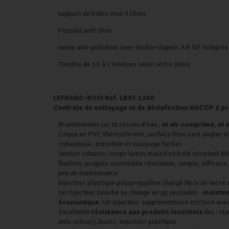
support de bidon inox 5 litres
Pistolet anti choc
vanne anti-pollution avec double clapets AR NF intégrés
Flexible de 10 à 25metres selon votre choix
LEFRANC-BOSI Ref. LB97.1200
Centrale de nettoyage et de désinfection HACCP 2 pr
Branchement sur le réseau d'eau ;
ni air comprimé, ni é
Coque en PVC thermoformé, surface lisse sans angles vi
robustesse, entretien et essuyage faciles
Venturi robuste, corps laiton massif nickelé résistant 80
fixation, poignée surmoulée résistante, simple, efficace,
peu de maintenance
Injecteur plastique polypropylène chargé fibre de verre 
Un injecteur bouché se change en qq secondes -
mainten
économique
. Un injecteur supplémentaire est livré avec
Excellente
résistance aux produits lessiviels
des : cl
anti-retour), buses, injecteur plastique