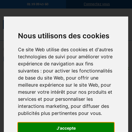
Connectez vous
01 39 09 43 60
Nous utilisons des cookies
Ce site Web utilise des cookies et d'autres
Accueil
-
Hygiène des sanitaires
-
Entretien des sanitaires
technologies de suivi pour améliorer votre
Deobloc Wc Eau Bleue Lot De 2 Bloc
expérience de navigation aux fins
EN STOCK
suivantes :
pour activer les fonctionnalités
6,43 € TTC
5,36 € HT
de base du site Web
,
pour offrir une
meilleure expérience sur le site Web
,
pour
Qte.
:
AJOUTER AU PANIER
mesurer votre intérêt pour nos produits et
services et pour personnaliser les
interactions marketing
,
pour diffuser des
publicités plus pertinentes pour vous
.
J'accepte