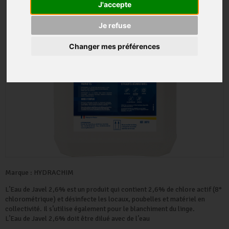
J'accepte
Je refuse
Changer mes préférences
Marque :
HYDRACHIM
L’Eau de Javel 2,6% est un produit qui contient 2,6% de chlore actif (8°
chlorométrique) et désinfecte les locaux, poubelles et matériel en
collectivité. Il s’utilise également pour le blanchiment du linge.
L’Eau de Javel 2,6% doit être dilué avec de l’eau