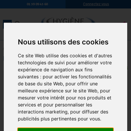
Connectez vous
01 39 09 43 60
Nous utilisons des cookies
Accueil
-
Hygiène des sanitaires
-
Entretien des sanitaires
Ce site Web utilise des cookies et d'autres
Eau De Javel 2.6% Le Bidon De 5 Litres
technologies de suivi pour améliorer votre
EN STOCK
expérience de navigation aux fins
7,16 € TTC
suivantes :
pour activer les fonctionnalités
5,97 € HT
de base du site Web
,
pour offrir une
Qte.
:
AJOUTER AU PANIER
meilleure expérience sur le site Web
,
pour
mesurer votre intérêt pour nos produits et
services et pour personnaliser les
interactions marketing
,
pour diffuser des
publicités plus pertinentes pour vous
.