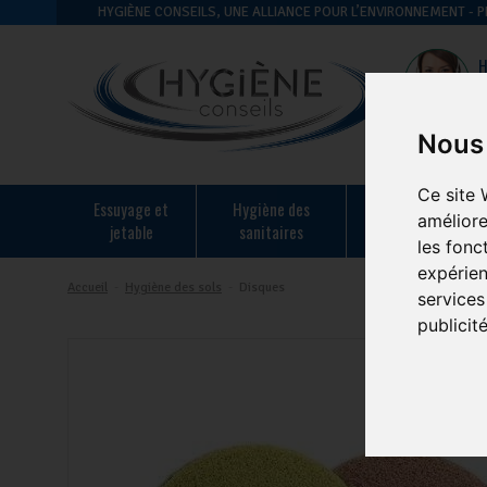
HYGIÈNE CONSEILS, UNE ALLIANCE POUR L’ENVIRONNEMENT -
H
Nous 
Ce site 
essuyage et
hygiène des
hygiène en
améliore
jetable
sanitaires
restauration
les fonc
expérien
Accueil
-
Hygiène des sols
-
Disques
services
publicit