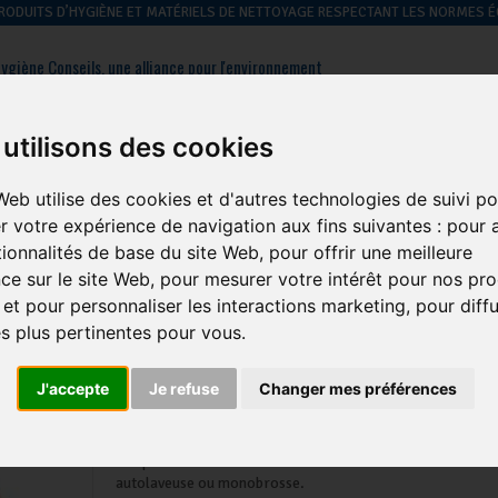
 PRODUITS D’HYGIÈNE ET MATÉRIELS DE NETTOYAGE RESPECTANT LES NORMES
ygiène Conseils, une alliance pour l'environnement
: 01 39 09 43 60
Contactez-nous
utilisons des cookies
Web utilise des cookies et d'autres technologies de suivi po
hygiène des
hygiène du
hygiène
gestion des
r votre expérience de navigation aux fins suivantes :
pour a
sols
linge
générale
déchets
tionnalités de base du site Web
,
pour offrir une meilleure
ce sur le site Web
,
pour mesurer votre intérêt pour nos pro
 et pour personnaliser les interactions marketing
,
pour diff
és plus pertinentes pour vous
.
Disque 3M Terre De Sienne Diam
choix
J'accepte
Je refuse
Changer mes préférences
Marque :
3M
Disque cristallisation Scotch Brite 3M Terre de sienne. Ut
autolaveuse ou monobrosse.