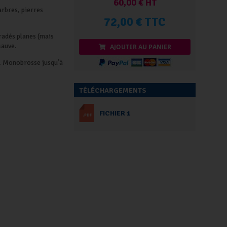
60,00 € HT
arbres, pierres
72,00 € TTC
radés planes (mais
Mauve.
AJOUTER AU PANIER
au. Monobrosse jusqu’à
TÉLÉCHARGEMENTS
FICHIER 1