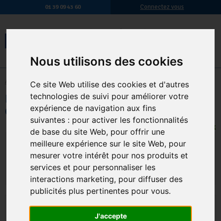
Connectez vous
01 39 09 43 60
Nous utilisons des cookies
Accueil
-
Hygiène des sols
-
Disques
Ce site Web utilise des cookies et d'autres
Disque Laine Dacier Diam 430Mm Pour
technologies de suivi pour améliorer votre
expérience de navigation aux fins
Cristalisation
suivantes :
pour activer les fonctionnalités
10 EN STOCK
de base du site Web
,
pour offrir une
19,92 € TTC
16,60 € HT
meilleure expérience sur le site Web
,
pour
mesurer votre intérêt pour nos produits et
Qte.
:
AJOUTER AU PANIER
services et pour personnaliser les
interactions marketing
,
pour diffuser des
publicités plus pertinentes pour vous
.
J'accepte